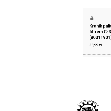
Kranik pal
filtrem C-
[80311901
38,99
zł
38