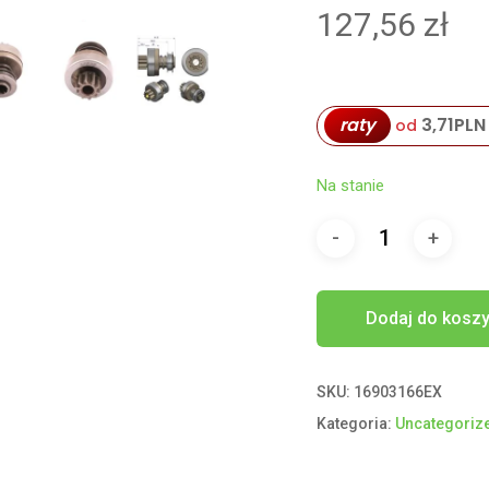
127,56
zł
raty
3,71
PLN
od
Na stanie
Dodaj do kosz
SKU:
16903166EX
Kategoria:
Uncategoriz