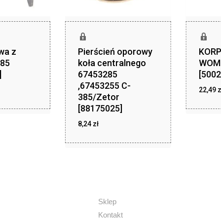
iwa z
Pierścień oporowy
KORP
385
koła centralnego
WOM 
]
67453285
[5002
,67453255 C-
zł
,99
22,49
z
385/Zetor
[88175025]
8,24
zł
zł
8,24
Sklep
Kontakt