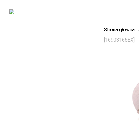
Skip
to
main
Strona główna
content
[16903166EX]