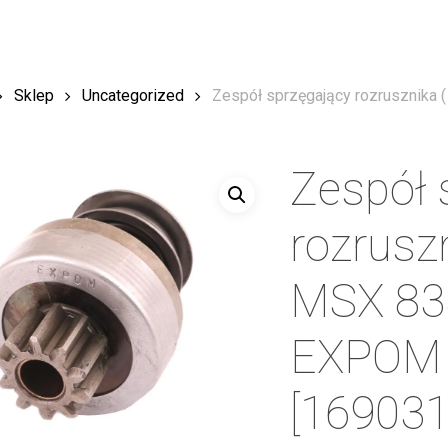
Sklep
Uncategorized
Zespół sprzęgający rozrusznika
Zespół 
rozruszn
MSX 833
EXPOM
[16903