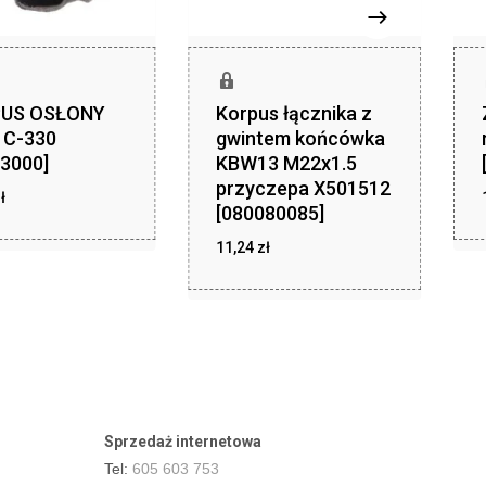
US OSŁONY
Korpus łącznika z
C-330
gwintem końcówka
3000]
KBW13 M22x1.5
przyczepa X501512
zł
ł
22,49
[080080085]
zł
11,24
zł
11,24
Sprzedaż internetowa
Tel:
605 603 753