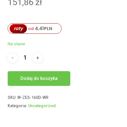
151,86
zł
raty
4,41
PLN
od
Na stanie
Dodaj do koszyka
SKU:
W-ZES-160D-WR
Kategoria:
Uncategorized