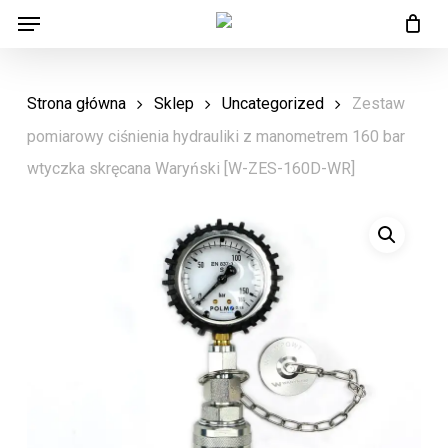
Menu
Skip
Menu
to
main
Strona główna
Sklep
Uncategorized
Zestaw
content
pomiarowy ciśnienia hydrauliki z manometrem 160 bar
wtyczka skręcana Waryński [W-ZES-160D-WR]