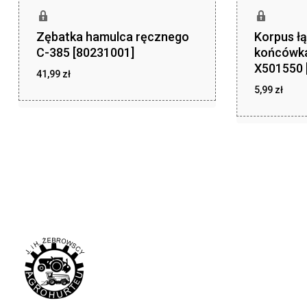
Zębatka hamulca ręcznego
Korpus łą
C-385 [80231001]
końcówk
X501550 
41,99
zł
5,99
zł
zł
41,99
zł
5,99