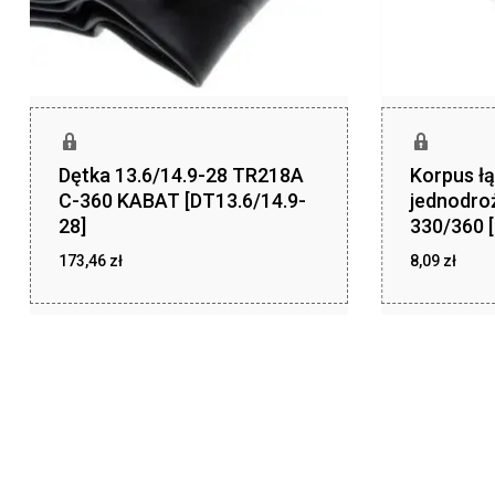
Dętka 13.6/14.9-28 TR218A
Korpus ł
C-360 KABAT [DT13.6/14.9-
jednodro
28]
330/360 
173,46
zł
8,09
zł
zł
zł
173,46
8,09