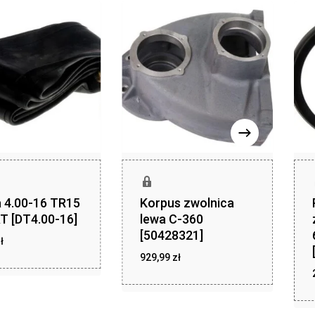
 4.00-16 TR15
Korpus zwolnica
T [DT4.00-16]
lewa C-360
[50428321]
zł
ł
46,01
zł
929,99
zł
929,99