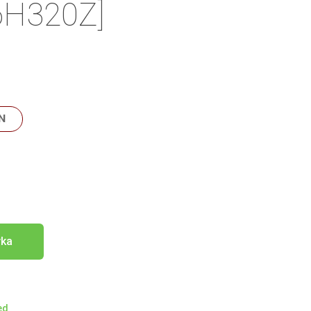
H320Z]
N
yka
ed