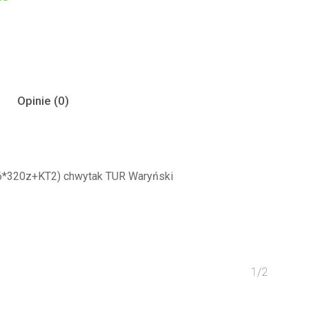
Opinie (0)
/36*320z+KT2) chwytak TUR Waryński
1/2