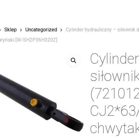
Sklep
Uncategorized
Cylinder hydrauliczny – siłowni
aryński [W-SH2P36H320Z]
Cylinde
siłowni
(72101
CJ2*63
chwytak