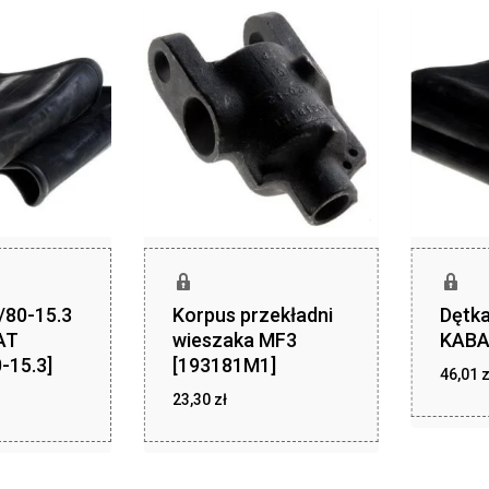
/80-15.3
Korpus przekładni
Dętka
AT
wieszaka MF3
KABA
-15.3]
[193181M1]
46,01
z
zł
zł
,49
23,30
zł
23,30