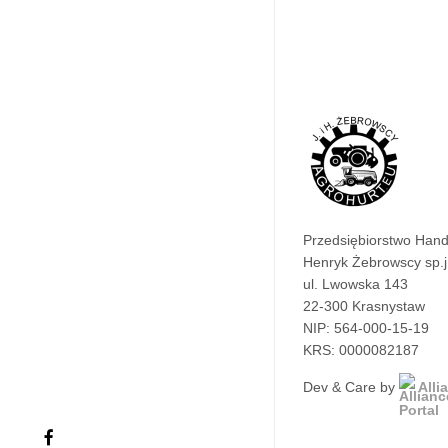
Przedsiębiorstwo Han
Henryk Żebrowscy sp.j
ul. Lwowska 143
22-300 Krasnystaw
NIP: 564-000-15-19
KRS: 0000082187
Dev & Care by
Alli
facebook