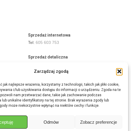
Sprzedaż internetowa
Tel:
605 603 753
Sprzedaż detaliczna
Tel:
82 576 68 80
Zarządzaj zgodą
E-mail:
aukcje.agrohurt@gmail.com
 jak najlepsze wrażenia, korzystamy z technologii, takich jak pliki cookie,
Godziny działania sklepu
ywania i/lub uzyskiwania dostępu do informacji o urządzeniu. Zgoda na te
Pon–Pt: 8:00 – 16:00
 pozwoli nam przetwarzać dane, takie jak zachowanie podczas
 lub unikalne identyfikatory na tej stronie. Brak wyrażenia zgody lub
gody może niekorzystnie wpłynąć na niektóre cechy i funkcje.
ceptuję
Odmów
Zobacz preferencje