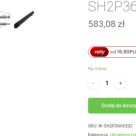
SH2P36
583,08
zł
raty
16,90
PL
od
Na stanie
Dodaj do kosz
SKU:
W-SH2P36H320Z
Kategoria:
Uncategoriz