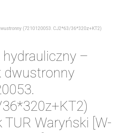
Menu
k dwustronny (7210120053. CJ2*63/36*320z+KT2)
r hydrauliczny –
k dwustronny
20053.
/36*320z+KT2)
 TUR Waryński [W-