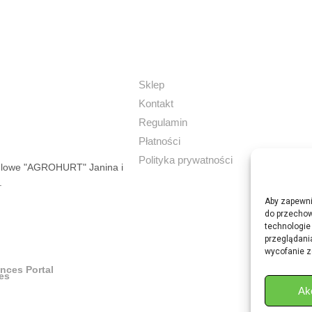
Sklep
Kontakt
Regulamin
Płatności
Polityka prywatności
dlowe "AGROHURT" Janina i
.
Aby zapewnić
do przechow
technologie
przeglądania
wycofanie z
ances Portal
Ak