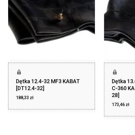
Dętka 12.4-32 MF3 KABAT
Dętka 13
[DT12.4-32]
C-360 KA
28]
188,33
zł
173,46
zł
zł
188,33
zł
173,46