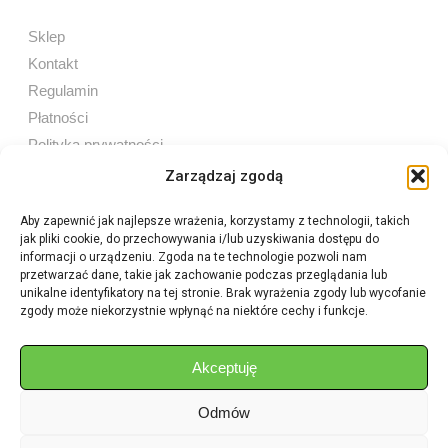
Sklep
Kontakt
Regulamin
Płatności
Polityka prywatności
Zarządzaj zgodą
Aby zapewnić jak najlepsze wrażenia, korzystamy z technologii, takich
jak pliki cookie, do przechowywania i/lub uzyskiwania dostępu do
Sprzedaż internetowa
informacji o urządzeniu. Zgoda na te technologie pozwoli nam
Tel:
605 603 753
przetwarzać dane, takie jak zachowanie podczas przeglądania lub
unikalne identyfikatory na tej stronie. Brak wyrażenia zgody lub wycofanie
zgody może niekorzystnie wpłynąć na niektóre cechy i funkcje.
Sprzedaż detaliczna
Tel:
82 576 68 80
E-mail:
aukcje.agrohurt@gmail.com
Akceptuję
Odmów
Godziny działania sklepu
Pon–Pt: 8:00 – 16:00