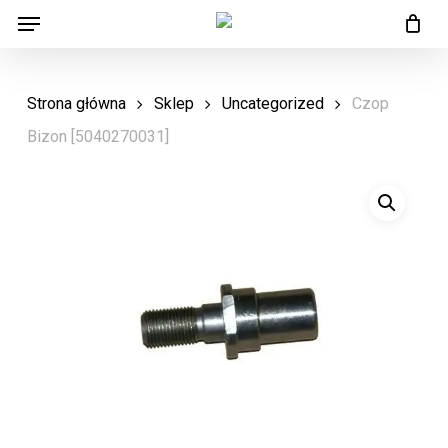
Menu
Skip
Menu
to
main
Strona główna
Sklep
Uncategorized
Czop
content
Bizon [5040270031]