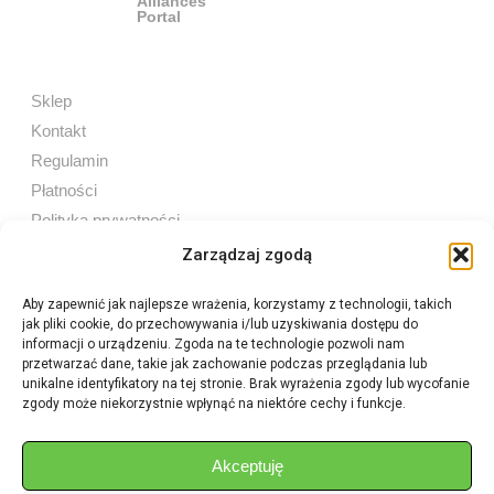
Sklep
Kontakt
Regulamin
Płatności
Polityka prywatności
Zarządzaj zgodą
Aby zapewnić jak najlepsze wrażenia, korzystamy z technologii, takich
jak pliki cookie, do przechowywania i/lub uzyskiwania dostępu do
Sprzedaż internetowa
informacji o urządzeniu. Zgoda na te technologie pozwoli nam
Tel:
605 603 753
przetwarzać dane, takie jak zachowanie podczas przeglądania lub
unikalne identyfikatory na tej stronie. Brak wyrażenia zgody lub wycofanie
zgody może niekorzystnie wpłynąć na niektóre cechy i funkcje.
Sprzedaż detaliczna
Tel:
82 576 68 80
E-mail:
aukcje.agrohurt@gmail.com
Akceptuję