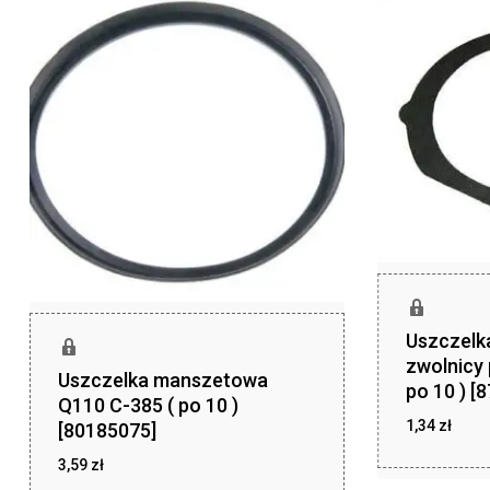
Uszczelka
zwolnicy 
Uszczelka manszetowa
po 10 ) [
Q110 C-385 ( po 10 )
1,34
zł
[80185075]
zł
1,34
3,59
zł