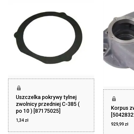
Uszczelka pokrywy tylnej
zwolnicy przedniej C-385 (
Korpus z
po 10 ) [87175025]
[5042832
1,34
zł
929,99
zł
zł
1,34
zł
929,99