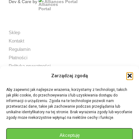
Dev & Care by
Alliances Portal
Sklep
Kontakt
Regulamin
Płatności
Polityka prywatności
Zarządzaj zgodą
Aby zapewnić jak najlepsze wrażenia, korzystamy z technologii, takich
jak pliki cookie, do przechowywania i/lub uzyskiwania dostępu do
Sprzedaż internetowa
informacji o urządzeniu. Zgoda na te technologie pozwoli nam
Tel:
605 603 753
przetwarzać dane, takie jak zachowanie podczas przeglądania lub
unikalne identyfikatory na tej stronie. Brak wyrażenia zgody lub wycofanie
zgody może niekorzystnie wpłynąć na niektóre cechy i funkcje.
Sprzedaż detaliczna
Tel:
82 576 68 80
E-mail:
aukcje.agrohurt@gmail.com
Akceptuję