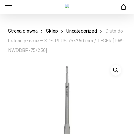
Menu
Skip
Menu
to
main
Strona główna
Sklep
Uncategorized
Dłuto do
content
betonu płaskie – SDS PLUS 75×250 mm / TEGER [T-W-
NWDDBP-75/250]