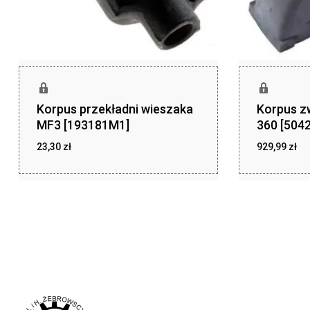
Korpus przekładni wieszaka
Korpus z
MF3 [193181M1]
360 [504
23,30
zł
929,99
zł
zł
zł
23,30
929,99