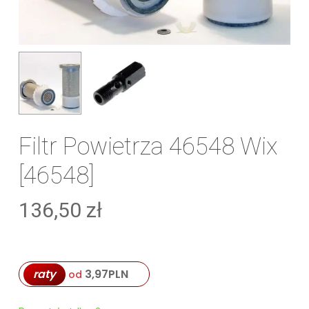
Filtr Powietrza 46548 Wix
[46548]
136,50
zł
raty
3,97
PLN
od