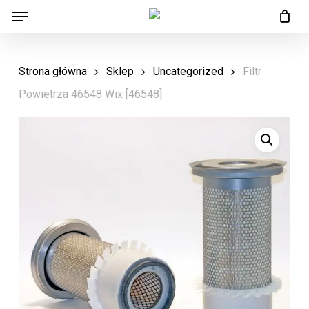
Menu
Skip
Menu
to
main
Strona główna
Sklep
Uncategorized
Filtr
content
Powietrza 46548 Wix [46548]