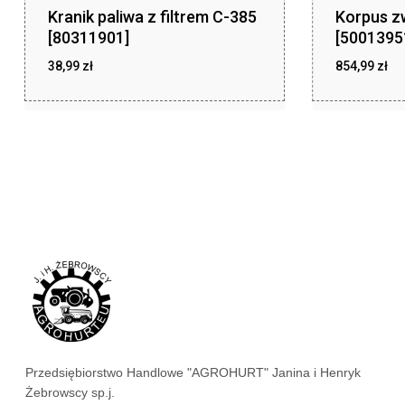
Kranik paliwa z filtrem C-385
Korpus z
[80311901]
[5001395
38,99
zł
854,99
zł
zł
zł
38,99
854,99
Przedsiębiorstwo Handlowe "AGROHURT" Janina i Henryk
Żebrowscy sp.j.