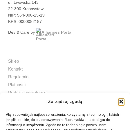
ul. Lwowska 143
22-300 Krasnystaw
NIP: 564-000-15-19
KRS: 0000082187
Dev & Care by
Alliances Portal
Sklep
Kontakt
Regulamin
Płatności
Polityka prywatności
Zarządzaj zgodą
Aby zapewnić jak najlepsze wrażenia, korzystamy z technologii, takich
jak pliki cookie, do przechowywania i/lub uzyskiwania dostępu do
Sprzedaż internetowa
informacji o urządzeniu. Zgoda na te technologie pozwoli nam
Tel:
605 603 753