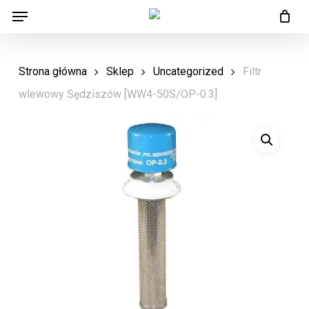
Menu
Skip
Menu
to
main
Strona główna
Sklep
Uncategorized
Filtr
content
wlewowy Sędziszów [WW4-50S/OP-0.3]