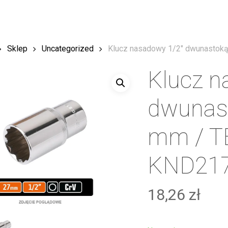
Sklep
Uncategorized
Klucz nasadowy 1/2″ dwunastoką
Klucz n
dwunast
mm / T
KND217
18,26
zł