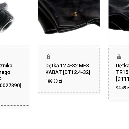
znika
Dętka 12.4-32 MF3
Dętka
nego
KABAT [DT12.4-32]
TR15
C-
[DT11
zł
188,33
zł
188,33
50027390]
94,49
z