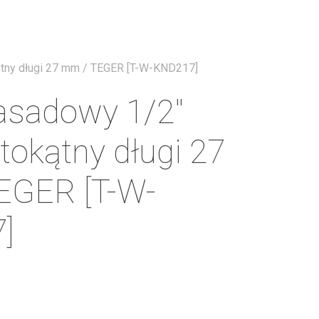
Menu
tny długi 27 mm / TEGER [T-W-KND217]
asadowy 1/2″
okątny długi 27
EGER [T-W-
]