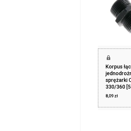
Korpus łąc
jednodroż
sprężarki 
330/360 [
8,09
zł
zł
8,09