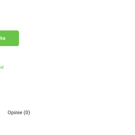
yka
ed
Opinie (0)