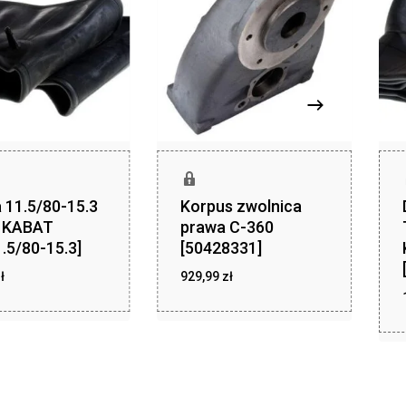
 11.5/80-15.3
Korpus zwolnica
 KABAT
prawa C-360
.5/80-15.3]
[50428331]
zł
zł
ł
94,49
929,99
zł
929,99