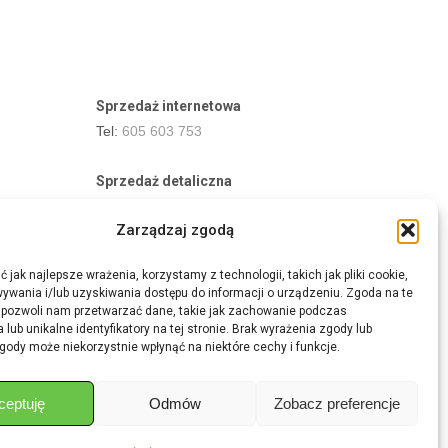
Sprzedaż internetowa
Tel:
605 603 753
Sprzedaż detaliczna
Tel:
82 576 68 80
Zarządzaj zgodą
E-mail:
aukcje.agrohurt@gmail.com
 jak najlepsze wrażenia, korzystamy z technologii, takich jak pliki cookie,
Godziny działania sklepu
ywania i/lub uzyskiwania dostępu do informacji o urządzeniu. Zgoda na te
Pon–Pt: 8:00 – 16:00
 pozwoli nam przetwarzać dane, takie jak zachowanie podczas
 lub unikalne identyfikatory na tej stronie. Brak wyrażenia zgody lub
gody może niekorzystnie wpłynąć na niektóre cechy i funkcje.
ceptuję
Odmów
Zobacz preferencje
Share