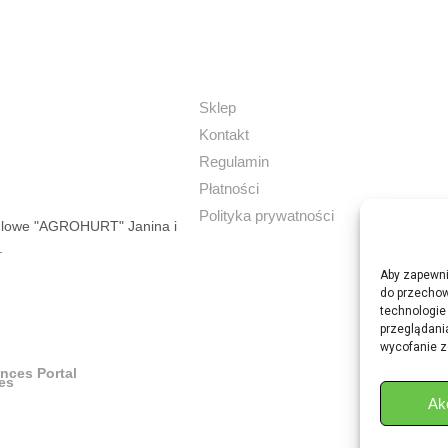
Sklep
Kontakt
Regulamin
Płatności
Polityka prywatności
dlowe "AGROHURT" Janina i
.
Aby zapewnić
do przechow
technologie
przeglądania
wycofanie z
ances Portal
Ak