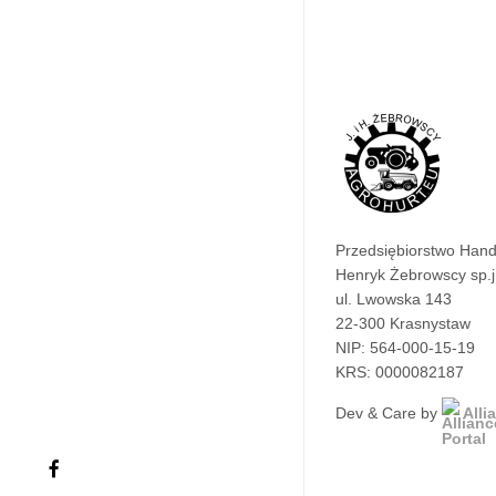
Przedsiębiorstwo Han
Henryk Żebrowscy sp.j
ul. Lwowska 143
22-300 Krasnystaw
NIP: 564-000-15-19
KRS: 0000082187
Dev & Care by
Alli
facebook