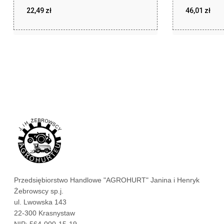
22,49
zł
46,01
zł
zł
zł
22,49
46,01
Przedsiębiorstwo Handlowe "AGROHURT" Janina i Henryk
Żebrowscy sp.j.
ul. Lwowska 143
22-300 Krasnystaw