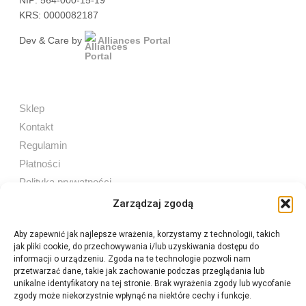
NIP: 564-000-15-19
KRS: 0000082187
Dev & Care by
Alliances Portal
Sklep
Kontakt
Regulamin
Płatności
Polityka prywatności
Zarządzaj zgodą
Aby zapewnić jak najlepsze wrażenia, korzystamy z technologii, takich
jak pliki cookie, do przechowywania i/lub uzyskiwania dostępu do
Sprzedaż internetowa
informacji o urządzeniu. Zgoda na te technologie pozwoli nam
Tel:
605 603 753
przetwarzać dane, takie jak zachowanie podczas przeglądania lub
unikalne identyfikatory na tej stronie. Brak wyrażenia zgody lub wycofanie
zgody może niekorzystnie wpłynąć na niektóre cechy i funkcje.
Sprzedaż detaliczna