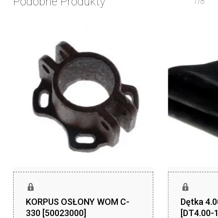
Podobne Produkty
1/8
KORPUS OSŁONY WOM C-
Dętka 4.
330 [50023000]
[DT4.00-1