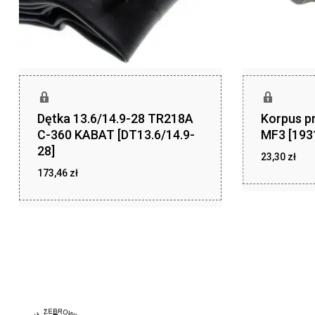
Dętka 13.6/14.9-28 TR218A
Korpus p
C-360 KABAT [DT13.6/14.9-
MF3 [193
28]
23,30
zł
173,46
zł
zł
23,30
zł
173,46