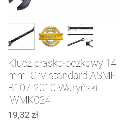
Klucz płasko-oczkowy 14
mm. CrV standard ASME
B107-2010 Waryński
[WMK024]
19,32
zł