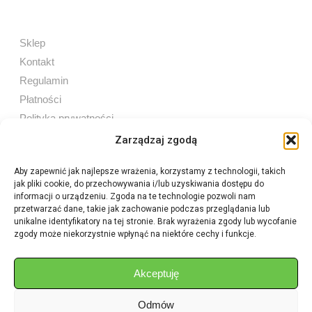
Sklep
Kontakt
Regulamin
Płatności
Polityka prywatności
Zarządzaj zgodą
Aby zapewnić jak najlepsze wrażenia, korzystamy z technologii, takich
jak pliki cookie, do przechowywania i/lub uzyskiwania dostępu do
Sprzedaż internetowa
informacji o urządzeniu. Zgoda na te technologie pozwoli nam
Tel:
605 603 753
przetwarzać dane, takie jak zachowanie podczas przeglądania lub
unikalne identyfikatory na tej stronie. Brak wyrażenia zgody lub wycofanie
zgody może niekorzystnie wpłynąć na niektóre cechy i funkcje.
Sprzedaż detaliczna
Tel:
82 576 68 80
E-mail:
aukcje.agrohurt@gmail.com
Akceptuję
Odmów
Godziny działania sklepu