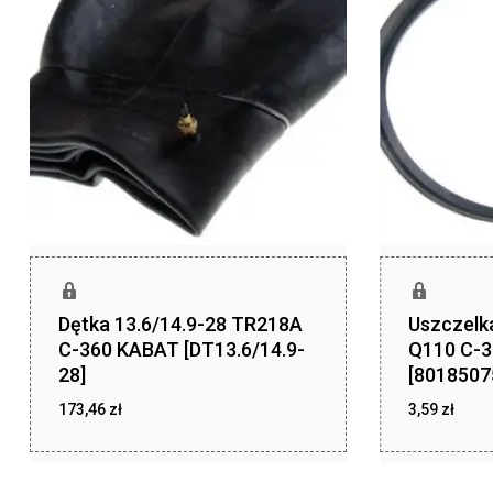
Dętka 13.6/14.9-28 TR218A
Uszczelk
C-360 KABAT [DT13.6/14.9-
Q110 C-38
28]
[8018507
173,46
zł
3,59
zł
zł
zł
173,46
3,59