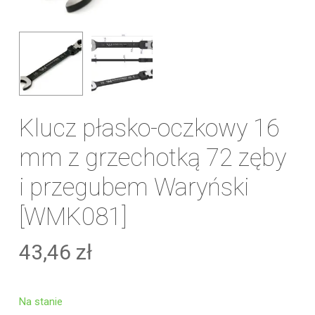
Klucz płasko-oczkowy 16
mm z grzechotką 72 zęby
i przegubem Waryński
[WMK081]
43,46
zł
Na stanie