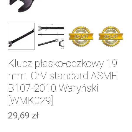
Klucz płasko-oczkowy 19
mm. CrV standard ASME
B107-2010 Waryński
[WMK029]
29,69
zł