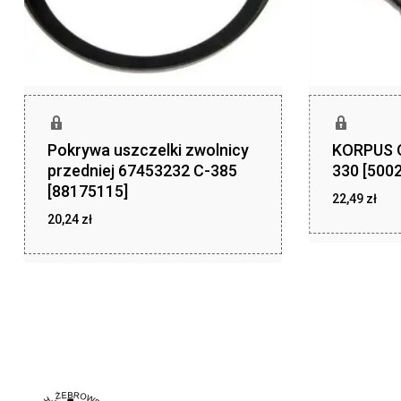
Pokrywa uszczelki zwolnicy
KORPUS 
przedniej 67453232 C-385
330 [500
[88175115]
22,49
zł
20,24
zł
zł
22,49
zł
20,24