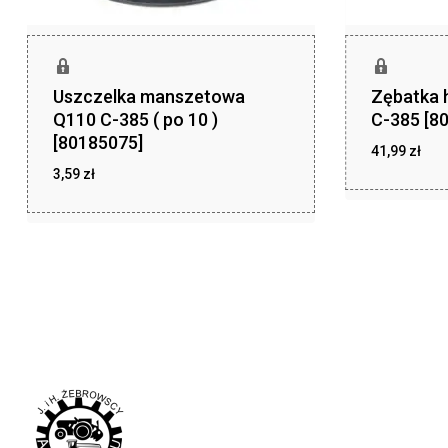
Uszczelka manszetowa
Zębatka 
Q110 C-385 ( po 10 )
C-385 [8
[80185075]
41,99
zł
3,59
zł
zł
41,99
zł
3,59