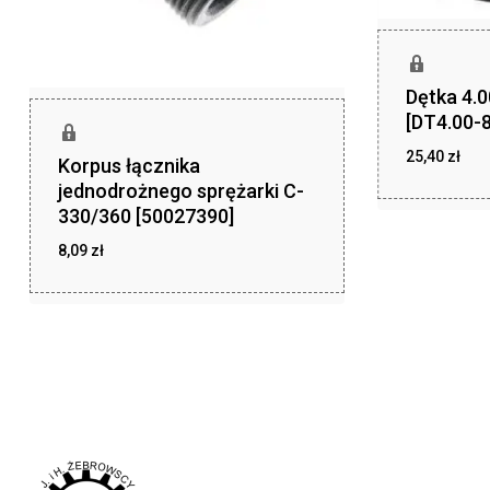
Dętka 4.
[DT4.00-8
25,40
zł
Korpus łącznika
zł
25,40
jednodrożnego sprężarki C-
330/360 [50027390]
8,09
zł
zł
8,09