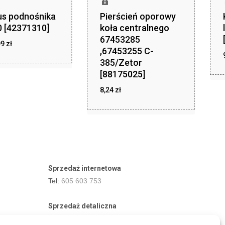
us podnośnika
Pierścień oporowy
 [42371310]
koła centralnego
67453285
zł
99
zł
1 349,99
,67453255 C-
385/Zetor
[88175025]
8,24
zł
zł
8,24
Sprzedaż internetowa
Tel:
605 603 753
Sprzedaż detaliczna
Tel:
82 576 68 80