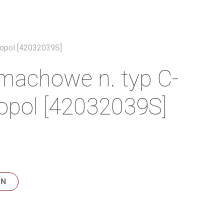
Menu
ropol [42032039S]
machowe n. typ C-
opol [42032039S]
LN