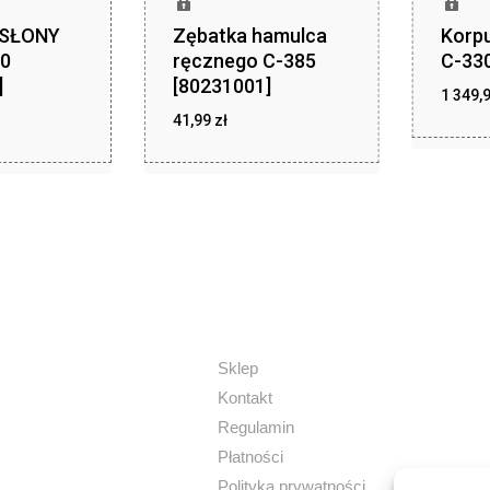
OSŁONY
Zębatka hamulca
Korp
0
ręcznego C-385
C-330
]
[80231001]
1 349,
zł
zł
,49
41,99
zł
41,99
Sklep
Kontakt
Regulamin
Płatności
Polityka prywatności