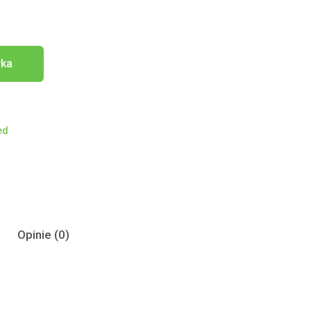
yka
ed
Opinie (0)