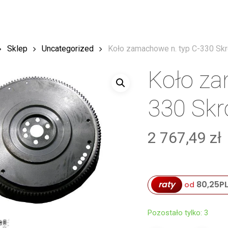
Sklep
Uncategorized
Koło zamachowe n. typ C-330 Sk
Koło za
330 Skr
2 767,49
zł
raty
80,25
P
od
Pozostało tylko: 3