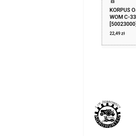
KORPUS 
WOM C-33
[50023000
22,49
zł
22