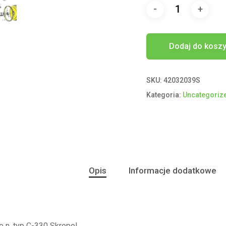
Dodaj do kosz
SKU:
42032039S
Kategoria:
Uncategoriz
Opis
Informacje dodatkowe
 n. typ C-330 Skropol