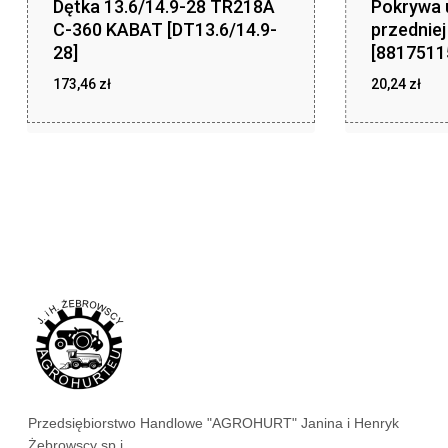
Dętka 13.6/14.9-28 TR218A
Pokrywa 
C-360 KABAT [DT13.6/14.9-
przednie
28]
[8817511
173,46
zł
20,24
zł
zł
zł
173,46
20,24
Przedsiębiorstwo Handlowe "AGROHURT" Janina i Henryk
Żebrowscy sp.j.