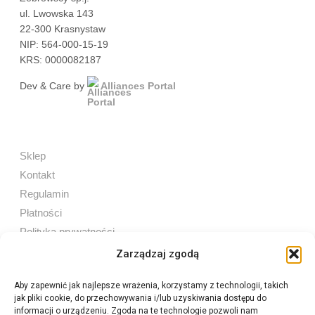
ul. Lwowska 143
22-300 Krasnystaw
NIP: 564-000-15-19
KRS: 0000082187
Dev & Care by
Alliances Portal
Sklep
Kontakt
Regulamin
Płatności
Polityka prywatności
Zarządzaj zgodą
Aby zapewnić jak najlepsze wrażenia, korzystamy z technologii, takich
jak pliki cookie, do przechowywania i/lub uzyskiwania dostępu do
Sprzedaż internetowa
informacji o urządzeniu. Zgoda na te technologie pozwoli nam