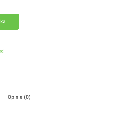
yka
ed
Opinie (0)