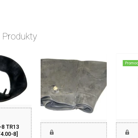
 Produkty
Promoc
0-8 TR13
4.00-8]