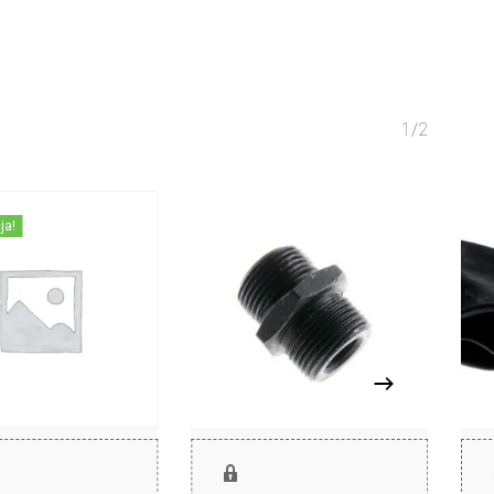
1/2
ja!