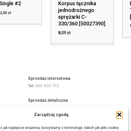
ingle #2
Korpus łącznika
jednodrożnego
Pierwotna
Aktualna
2,00
zł
sprężarki C-
cena
cena
otna
Aktualna
330/360 [50027390]
cena
wynosiła:
wynosi:
iła:
wynosi:
ł.
2,00 zł.
3,00 zł.
2,00 zł.
8,09
zł
zł
8,09
Sprzedaż internetowa
Tel:
605 603 753
Sprzedaż detaliczna
Tel:
82 576 68 80
Zarządzaj zgodą
E-mail:
aukcje.agrohurt@gmail.com
 jak najlepsze wrażenia, korzystamy z technologii, takich jak pliki cookie,
Godziny działania sklepu