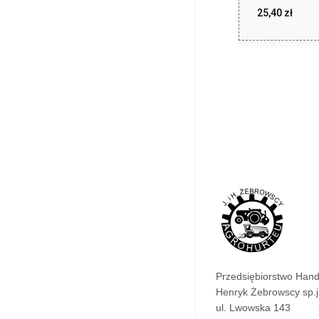
25,40
zł
25
Przedsiębiorstwo Han
Henryk Żebrowscy sp.j
ul. Lwowska 143