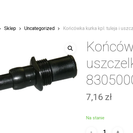
Sklep
Uncategorized
Końcówka kurka kpl. tuleja i usz
Końcówka
uszczel
830500
7,16
zł
Na stanie