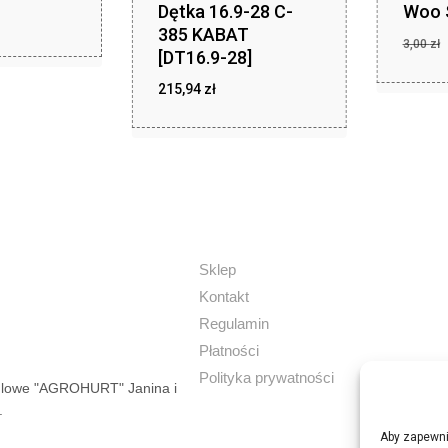
Dętka 16.9-28 C-
Woo S
zł
,40
385 KABAT
3,00
zł
[DT16.9-28]
Pierw
2,00
zł
cena
zł
215,94
zł
215,94
wynos
3,00 z
Sklep
Kontakt
Regulamin
Płatności
Polityka prywatności
dlowe "AGROHURT" Janina i
.
Aby zapewnić