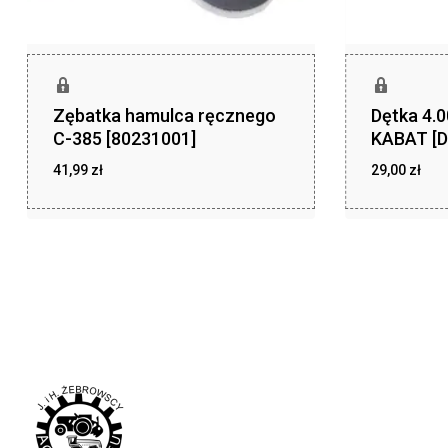
Zębatka hamulca ręcznego
Dętka 4.
C-385 [80231001]
KABAT [D
41,99
zł
29,00
zł
zł
zł
41,99
29,00