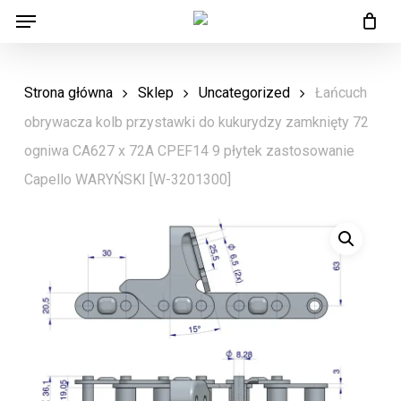
Menu
Skip
Menu
to
main
Strona główna
Sklep
Uncategorized
Łańcuch
content
obrywacza kolb przystawki do kukurydzy zamknięty 72
ogniwa CA627 x 72A CPEF14 9 płytek zastosowanie
Capello WARYŃSKI [W-3201300]