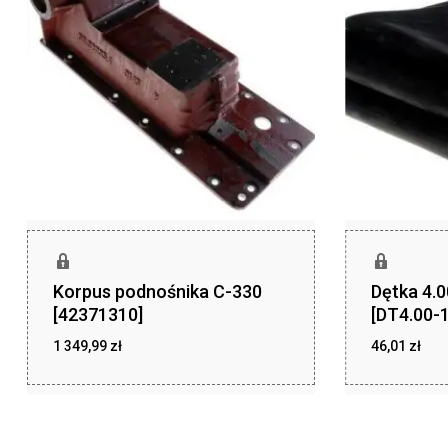
Korpus podnośnika C-330
Dętka 4.
[42371310]
[DT4.00-1
1 349,99
zł
46,01
zł
zł
zł
1 349,99
46,01