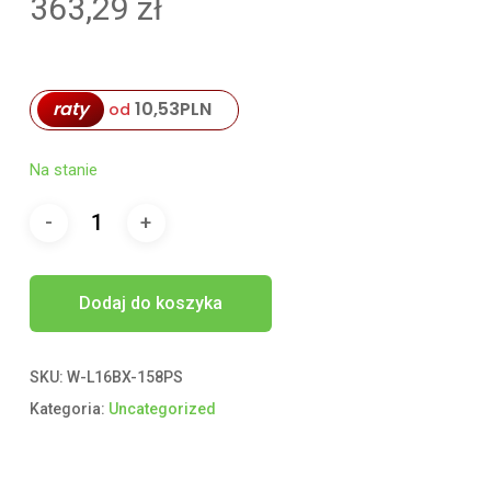
363,29
zł
raty
10,53
PLN
od
Na stanie
Dodaj do koszyka
SKU:
W-L16BX-158PS
Kategoria:
Uncategorized