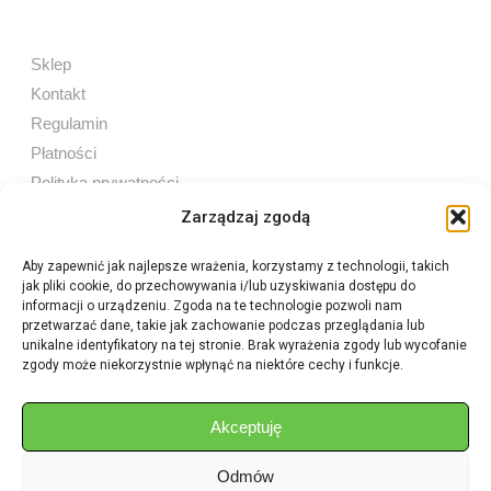
Sklep
Kontakt
Regulamin
Płatności
Polityka prywatności
Zarządzaj zgodą
Aby zapewnić jak najlepsze wrażenia, korzystamy z technologii, takich
jak pliki cookie, do przechowywania i/lub uzyskiwania dostępu do
Sprzedaż internetowa
informacji o urządzeniu. Zgoda na te technologie pozwoli nam
Tel:
605 603 753
przetwarzać dane, takie jak zachowanie podczas przeglądania lub
unikalne identyfikatory na tej stronie. Brak wyrażenia zgody lub wycofanie
zgody może niekorzystnie wpłynąć na niektóre cechy i funkcje.
Sprzedaż detaliczna
Tel:
82 576 68 80
E-mail:
aukcje.agrohurt@gmail.com
Akceptuję
Odmów
Godziny działania sklepu