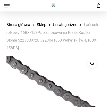
Menu
Skip
Menu
to
main
Strona główna
Sklep
Uncategorized
Łańcuch
content
rolkowy 16BX-158Ps zastosowanie Prasa Kostka
Sipma 5223880720 5223041060 Waryński [W-L16BX-
158PS]