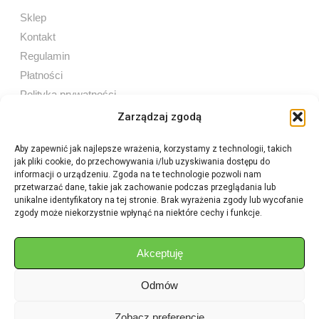
Sklep
Kontakt
Regulamin
Płatności
Polityka prywatności
Zarządzaj zgodą
Aby zapewnić jak najlepsze wrażenia, korzystamy z technologii, takich
jak pliki cookie, do przechowywania i/lub uzyskiwania dostępu do
Sprzedaż internetowa
informacji o urządzeniu. Zgoda na te technologie pozwoli nam
Tel:
605 603 753
przetwarzać dane, takie jak zachowanie podczas przeglądania lub
unikalne identyfikatory na tej stronie. Brak wyrażenia zgody lub wycofanie
zgody może niekorzystnie wpłynąć na niektóre cechy i funkcje.
Sprzedaż detaliczna
Tel:
82 576 68 80
E-mail:
aukcje.agrohurt@gmail.com
Akceptuję
Odmów
Godziny działania sklepu
Pon–Pt: 8:00 – 16:00
Zobacz preferencje