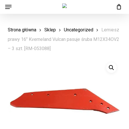
Menu
Skip
Menu
to
main
Strona główna
Sklep
Uncategorized
Lemiesz
content
prawy 16″ Kverneland Vulcan pasuje śruba M12X34OV2
– 3 szt. [RM-053088]