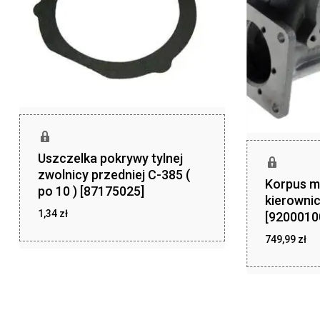
Uszczelka pokrywy tylnej
zwolnicy przedniej C-385 (
Korpus 
po 10 ) [87175025]
kierowni
1,34
zł
[9200010
zł
1,34
749,99
zł
zł
749,99