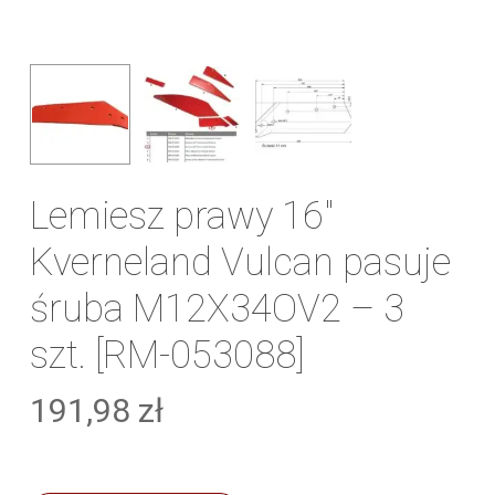
Lemiesz prawy 16″
Kverneland Vulcan pasuje
śruba M12X34OV2 – 3
szt. [RM-053088]
191,98
zł