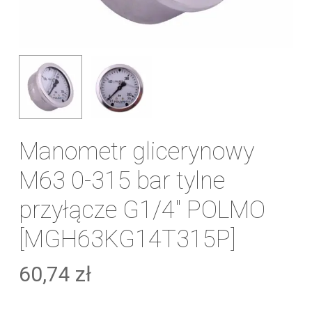
Manometr glicerynowy
M63 0-315 bar tylne
przyłącze G1/4″ POLMO
[MGH63KG14T315P]
60,74
zł