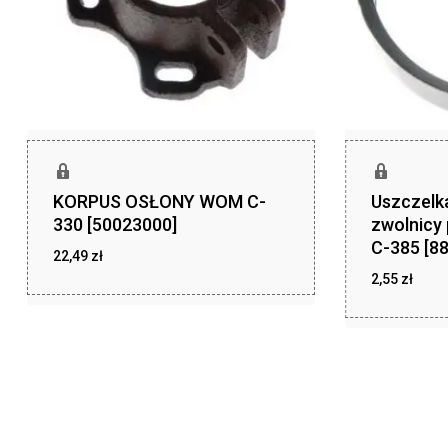
KORPUS OSŁONY WOM C-
Uszczelka
330 [50023000]
zwolnicy
C-385 [8
22,49
zł
2,55
zł
zł
22,49
zł
2,55