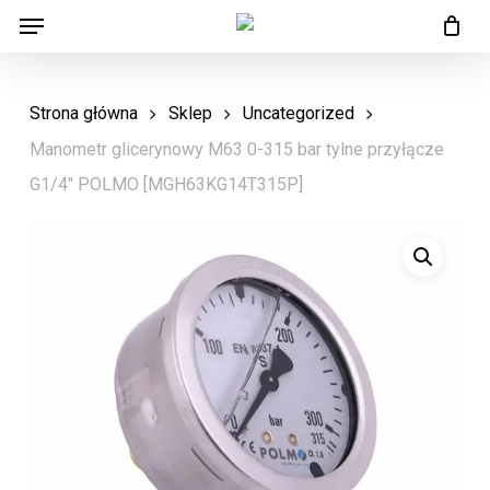
Menu
Skip
Menu
to
main
Strona główna
Sklep
Uncategorized
content
Manometr glicerynowy M63 0-315 bar tylne przyłącze
G1/4″ POLMO [MGH63KG14T315P]