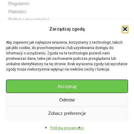
Regulamin
Płatności
Polityka prywatności
Zarządzaj zgodą
Aby zapewnić jak najlepsze wrażenia, korzystamy z technologii, takich
jak pliki cookie, do przechowywania i/lub uzyskiwania dostępu do
Sprzedaż internetowa
informacji o urządzeniu. Zgoda na te technologie pozwoli nam
Tel:
605 603 753
przetwarzać dane, takie jak zachowanie podczas przeglądania lub
unikalne identyfikatory na tej stronie. Brak wyrażenia zgody lub wycofanie
zgody może niekorzystnie wpłynąć na niektóre cechy i funkcje.
Sprzedaż detaliczna
Tel:
82 576 68 80
E-mail:
aukcje.agrohurt@gmail.com
Akceptuję
Odmów
Godziny działania sklepu
Pon–Pt: 8:00 – 16:00
Zobacz preferencje
Polityka prywatności