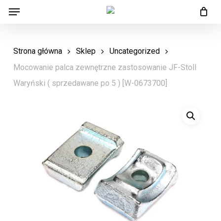
Menu
Skip
Menu
to
main
Strona główna
Sklep
Uncategorized
content
Mocowanie palca zewnętrzne zastosowanie JF-Stoll
Waryński ( sprzedawane po 5 ) [W-0673700]