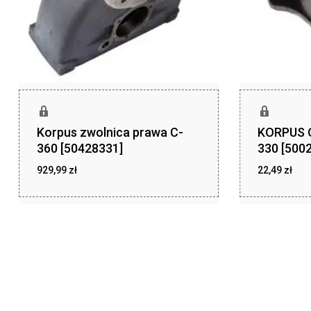
Korpus zwolnica prawa C-
KORPUS 
360 [50428331]
330 [500
929,99
zł
22,49
zł
zł
zł
929,99
22,49