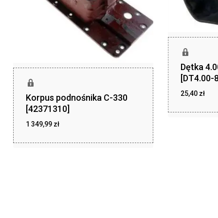
Dętka 4.
[DT4.00-8
25,40
zł
Korpus podnośnika C-330
zł
25,40
[42371310]
1 349,99
zł
zł
1 349,99