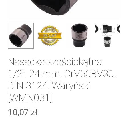
Nasadka sześciokątna
1/2″. 24 mm. CrV50BV30.
DIN 3124. Waryński
[WMN031]
10,07
zł