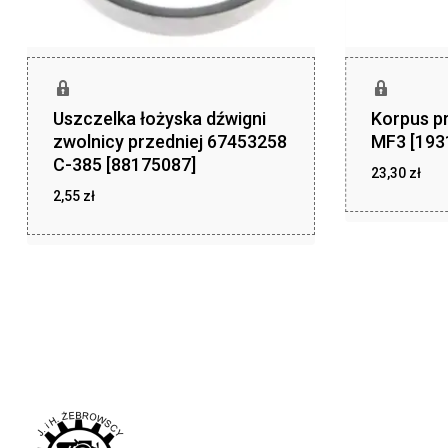
Uszczelka łożyska dźwigni
Korpus p
zwolnicy przedniej 67453258
MF3 [193
C-385 [88175087]
23,30
zł
2,55
zł
zł
23,30
zł
2,55