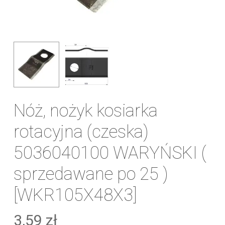
Nóż, nożyk kosiarka
rotacyjna (czeska)
5036040100 WARYŃSKI (
sprzedawane po 25 )
[WKR105X48X3]
3,59
zł