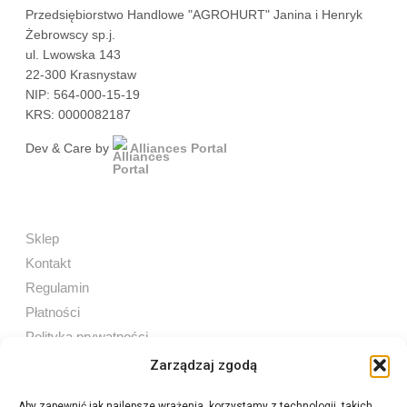
Przedsiębiorstwo Handlowe "AGROHURT" Janina i Henryk
Żebrowscy sp.j.
ul. Lwowska 143
22-300 Krasnystaw
NIP: 564-000-15-19
KRS: 0000082187
Dev & Care by
Alliances Portal
Sklep
Kontakt
Regulamin
Płatności
Polityka prywatności
Zarządzaj zgodą
Aby zapewnić jak najlepsze wrażenia, korzystamy z technologii, takich