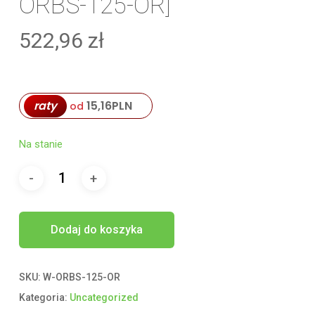
ORBS-125-OR]
522,96
zł
raty
15,16
PLN
od
Na stanie
Dodaj do koszyka
SKU:
W-ORBS-125-OR
Kategoria:
Uncategorized