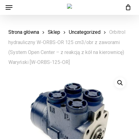
Menu
Skip
Menu
to
main
Strona główna
Sklep
Uncategorized
Orbitrol
content
hydrauliczny W-ORBS-OR 125 cm3/obr z zaworami
(System Open Center – z reakcją z kół na kierownicę)
Waryński [W-ORBS-125-OR]