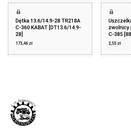
Dętka 13.6/14.9-28 TR218A
Uszczelka
C-360 KABAT [DT13.6/14.9-
zwolnicy
28]
C-385 [8
173,46
zł
2,55
zł
zł
zł
173,46
2,55