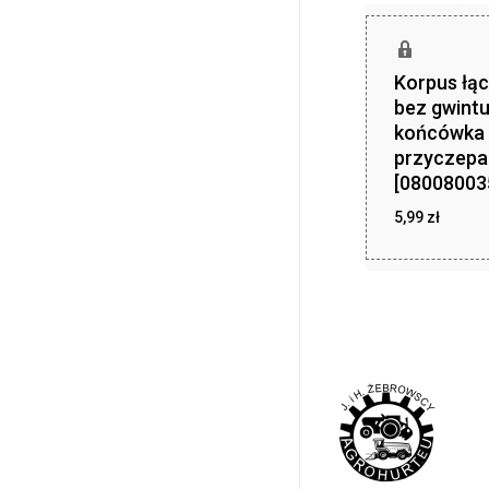
Korpus łąc
bez gwint
końcówka
przyczepa
[08008003
5,99
zł
zł
5,99