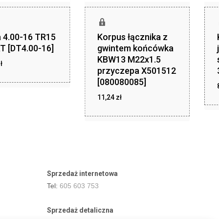
 4.00-16 TR15
Korpus łącznika z
T [DT4.00-16]
gwintem końcówka
KBW13 M22x1.5
zł
ł
46,01
przyczepa X501512
[080080085]
zł
11,24
zł
11,24
Sprzedaż internetowa
Tel:
605 603 753
Sprzedaż detaliczna