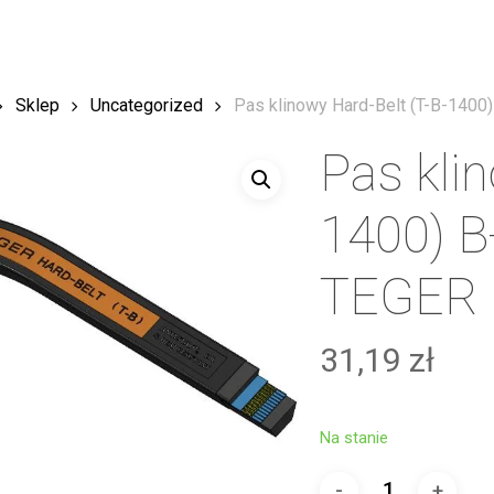
Sklep
Uncategorized
Pas klinowy Hard-Belt (T-B-1400
Pas kli
1400) 
TEGER [
31,19
zł
Na stanie