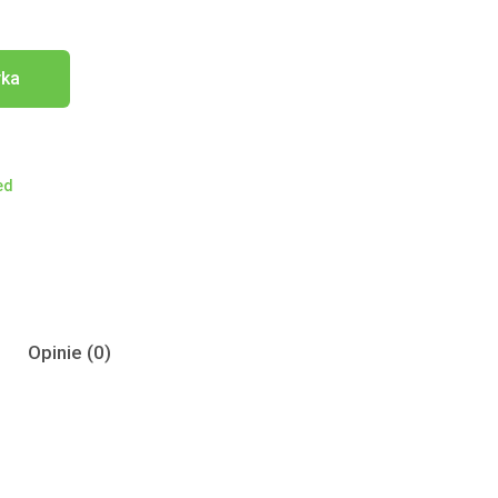
yka
ed
Opinie (0)