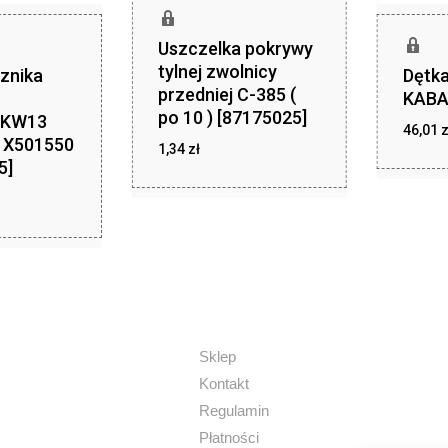
Uszczelka pokrywy
tylnej zwolnicy
znika
Dętka
przedniej C-385 (
u
KABA
po 10 ) [87175025]
 KW13
46,01
z
 X501550
1,34
zł
5]
zł
1,34
Sklep
Kontakt
Regulamin
Płatności