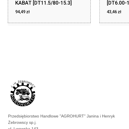
KABAT [DT11.5/80-15.3]
[DT6.00-1
94,49
zł
43,46
zł
zł
zł
94,49
43,46
Przedsiębiorstwo Handlowe "AGROHURT" Janina i Henryk
Żebrowscy sp.j.
ul. Lwowska 143