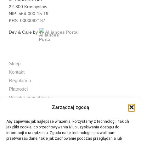
22-300 Krasnystaw
NIP: 564-000-15-19
KRS: 0000082187
Dev & Care by
Alliances Portal
Sklep
Kontakt
Regulamin
Płatności
Polityka prywatności
Zarządzaj zgodą
Aby zapewnić jak najlepsze wrażenia, korzystamy z technologii, takich
jak pliki cookie, do przechowywania i/lub uzyskiwania dostępu do
Sprzedaż internetowa
informacji o urządzeniu. Zgoda na te technologie pozwoli nam
Tel:
605 603 753
przetwarzać dane, takie jak zachowanie podczas przeglądania lub