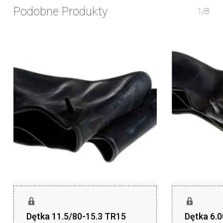
Podobne Produkty
1/8
Dętka 11.5/80-15.3 TR15
Dętka 6.