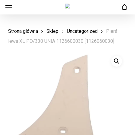
Menu
Skip
Menu
to
main
Strona główna
Sklep
Uncategorized
Pierś
content
lewa XL PO/330 UNIA 1126600030 [1126060030]