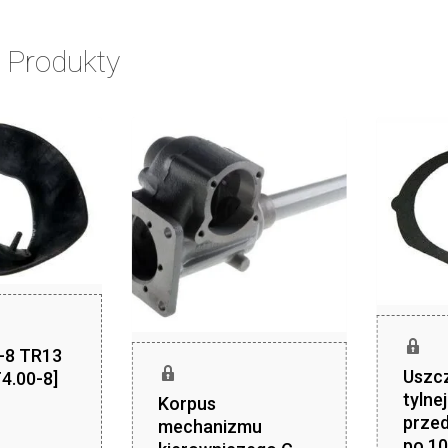
 Produkty
0-8 TR13
Uszc
4.00-8]
tylne
Korpus
zł
,40
przed
mechanizmu
po 10