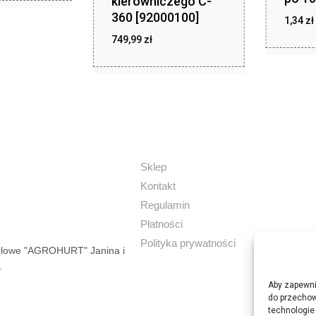
kierowniczego C-
360 [92000100]
1,34
zł
zł
z
749,99
zł
749,99
1,34
Sklep
Kontakt
Regulamin
Płatności
Polityka prywatności
dlowe "AGROHURT" Janina i
.
Aby zapewnić
do przechow
technologie