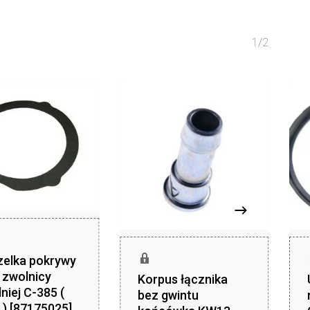
1/2
zelka pokrywy
j zwolnicy
Korpus łącznika
niej C-385 (
bez gwintu
 ) [87175025]