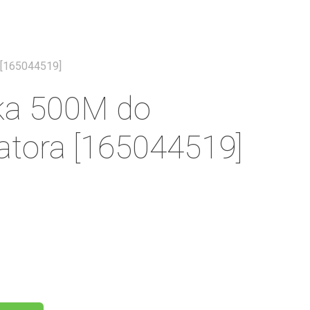
Menu
 [165044519]
ka 500M do
zatora [165044519]