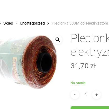
Sklep
Uncategorized
Plecionka 500M do elektryzatora
Plecion
elektry
31,70
zł
Na stanie