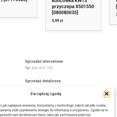
końcówka KW13
przyczepa X501550
[080080035]
ł
5,99
zł
zł
5,99
Sprzedaż internetowa
Tel:
605 603 753
Sprzedaż detaliczna
Tel:
82 576 68 80
Zarządzaj zgodą
E-mail:
aukcje.agrohurt@gmail.com
 jak najlepsze wrażenia, korzystamy z technologii, takich jak pliki cookie,
Godziny działania sklepu
ywania i/lub uzyskiwania dostępu do informacji o urządzeniu. Zgoda na te
Pon–Pt: 8:00 – 16:00
 pozwoli nam przetwarzać dane, takie jak zachowanie podczas