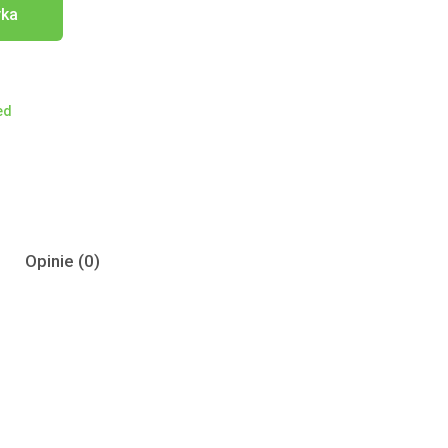
yka
ed
Opinie (0)