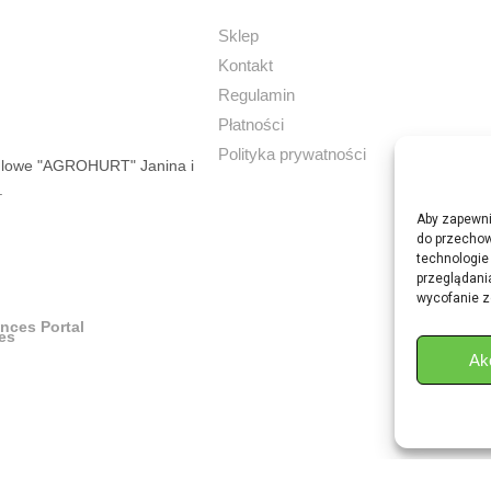
Sklep
Kontakt
Regulamin
Płatności
Polityka prywatności
dlowe "AGROHURT" Janina i
.
Aby zapewnić
do przechow
technologie
przeglądania
wycofanie z
ances Portal
Ak