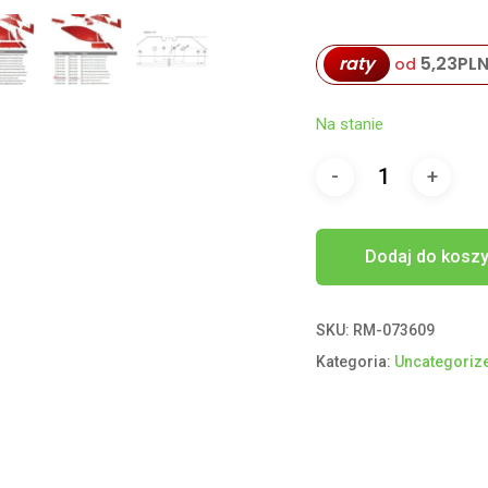
raty
5,23
PL
od
Na stanie
Dodaj do kosz
SKU:
RM-073609
Kategoria:
Uncategoriz