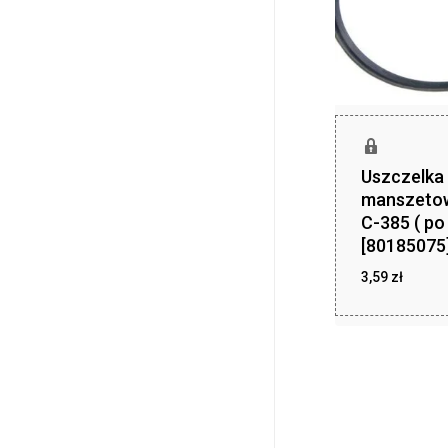
Uszczelka
manszeto
C-385 ( po 
[80185075
3,59
zł
zł
3,59