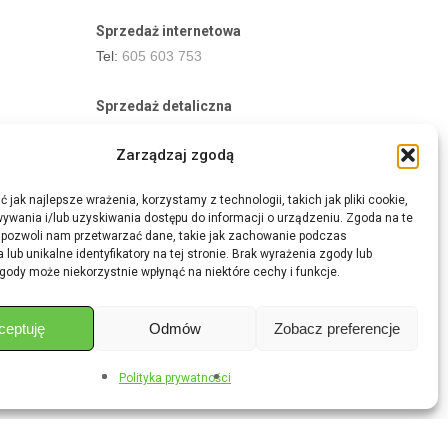
Sprzedaż internetowa
Tel:
605 603 753
Sprzedaż detaliczna
Tel:
82 576 68 80
Zarządzaj zgodą
E-mail:
aukcje.agrohurt@gmail.com
 jak najlepsze wrażenia, korzystamy z technologii, takich jak pliki cookie,
Godziny działania sklepu
ywania i/lub uzyskiwania dostępu do informacji o urządzeniu. Zgoda na te
Pon–Pt: 8:00 – 16:00
 pozwoli nam przetwarzać dane, takie jak zachowanie podczas
 lub unikalne identyfikatory na tej stronie. Brak wyrażenia zgody lub
gody może niekorzystnie wpłynąć na niektóre cechy i funkcje.
ceptuję
Odmów
Zobacz preferencje
Share
Polityka prywatności