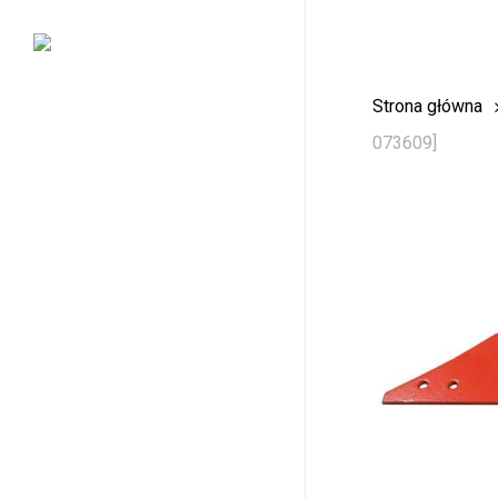
Skip
to
main
Strona główna
content
073609]