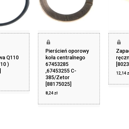
Pierścień oporowy
Zapa
wa Q110
koła centralnego
ręcz
10 )
67453285
[8023
]
,67453255 C-
12,14
z
385/Zetor
[88175025]
8,24
zł
zł
8,24