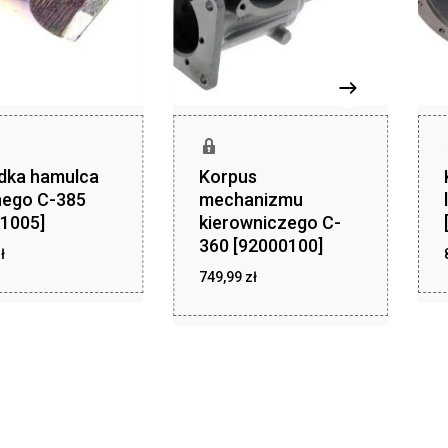
dka hamulca
Korpus
nego C-385
mechanizmu
1005]
kierowniczego C-
360 [92000100]
zł
ł
12,14
zł
749,99
zł
749,99