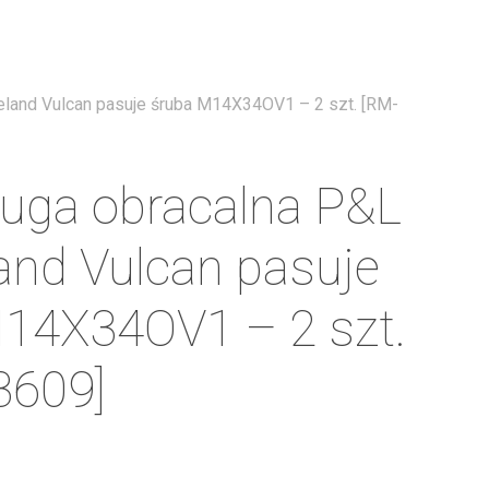
Menu
eland Vulcan pasuje śruba M14X34OV1 – 2 szt. [RM-
ługa obracalna P&L
and Vulcan pasuje
14X34OV1 – 2 szt.
3609]