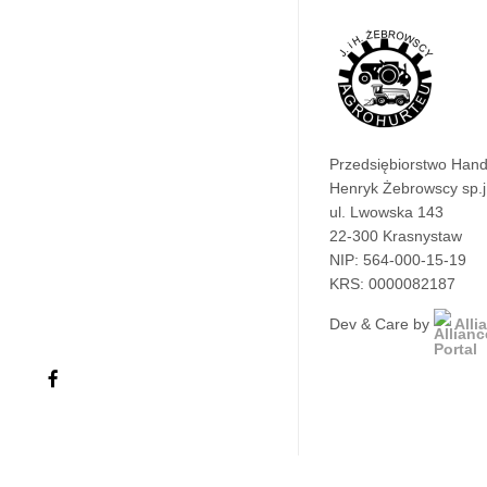
Przedsiębiorstwo Han
Henryk Żebrowscy sp.j
ul. Lwowska 143
22-300 Krasnystaw
NIP: 564-000-15-19
KRS: 0000082187
Dev & Care by
Alli
facebook