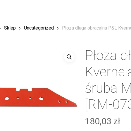
Sklep
Uncategorized
Płoza długa obracalna P&L Kvern
Płoza d
Kvernel
śruba M
[RM-07
180,03
zł