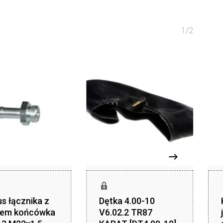
1/2
s łącznika z
Dętka 4.00-10
tem końcówka
V6.02.2 TR87