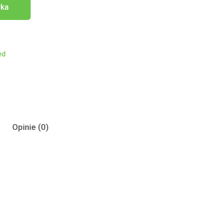
yka
ed
Opinie (0)