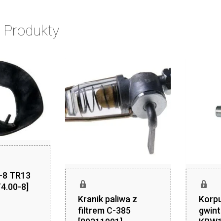
 Produkty
0-8 TR13
4.00-8]
Kranik paliwa z
Korpu
zł
,40
filtrem C-385
gwin