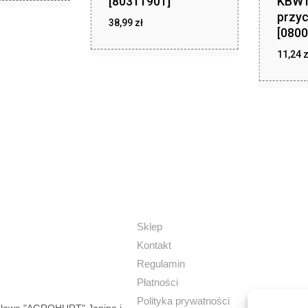
[80311901]
KBW1
przy
zł
38,99
zł
38,99
[0800
11,24
z
Sklep
Kontakt
Regulamin
Płatności
Polityka prywatności