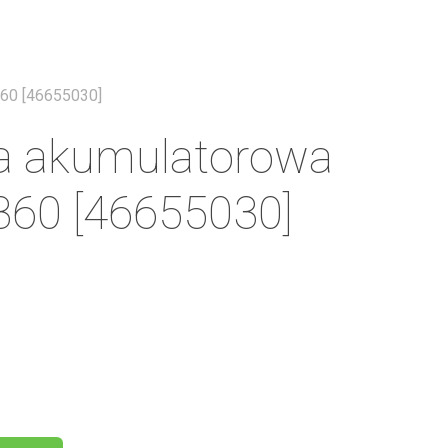
Menu
60 [46655030]
a akumulatorowa
360 [46655030]