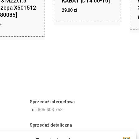
3 M22x1.5
KABAT [DT4.00-10]
czepa X501512
zł
29,00
zł
29,00
80085]
zł
ł
11,24
Sprzedaż internetowa
Tel:
605 603 753
Sprzedaż detaliczna
Tel:
82 576 68 80