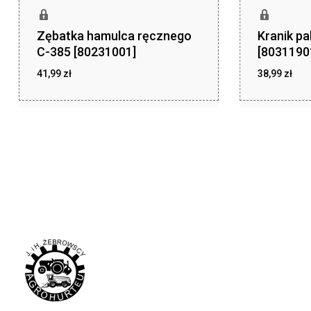
Zębatka hamulca ręcznego
Kranik pa
C-385 [80231001]
[8031190
41,99
zł
38,99
zł
zł
zł
41,99
38,99