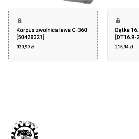
Korpus zwolnica lewa C-360
Dętka 16
[50428321]
[DT16.9-2
929,99
zł
215,94
zł
zł
zł
929,99
215,94