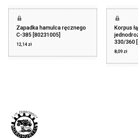
Zapadka hamulca ręcznego
Korpus ł
C-385 [80231005]
jednodro
330/360 
12,14
zł
8,09
zł
zł
12,14
zł
8,09