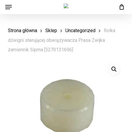
Menu
Skip
Menu
to
main
Strona główna
Sklep
Uncategorized
Rolka
content
dźwigni sterującej obwiązywacza Prasa Zwijka
zamiennik Sipma [5270131696]