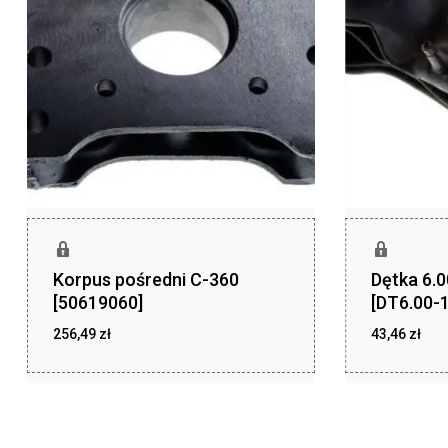
Korpus pośredni C-360
Dętka 6.
[50619060]
[DT6.00-1
256,49
zł
43,46
zł
zł
zł
256,49
43,46