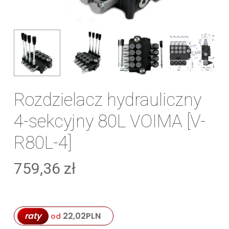
Rozdzielacz hydrauliczny
4-sekcyjny 80L VOIMA [V-
R80L-4]
759,36
zł
raty
22,02
PLN
od