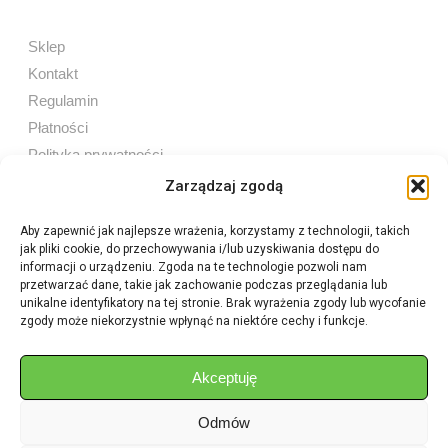
Sklep
Kontakt
Regulamin
Płatności
Polityka prywatności
Zarządzaj zgodą
Aby zapewnić jak najlepsze wrażenia, korzystamy z technologii, takich
jak pliki cookie, do przechowywania i/lub uzyskiwania dostępu do
Sprzedaż internetowa
informacji o urządzeniu. Zgoda na te technologie pozwoli nam
Tel:
605 603 753
przetwarzać dane, takie jak zachowanie podczas przeglądania lub
unikalne identyfikatory na tej stronie. Brak wyrażenia zgody lub wycofanie
zgody może niekorzystnie wpłynąć na niektóre cechy i funkcje.
Sprzedaż detaliczna
Tel:
82 576 68 80
E-mail:
aukcje.agrohurt@gmail.com
Akceptuję
Odmów
Godziny działania sklepu