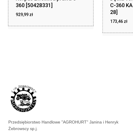
360 [50428331]
C-360 KA
28]
929,99
zł
173,46
zł
zł
929,99
zł
173,46
Przedsiębiorstwo Handlowe "AGROHURT" Janina i Henryk
Żebrowscy sp.j.