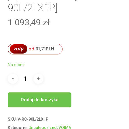
90L/2LX1P]
1 093,49
zł
raty
31,71
PLN
od
Na stanie
Dodaj do koszyka
SKU:
V-RC-90L/2LX1P
Kategorie:
Uncategorized
,
VOIMA