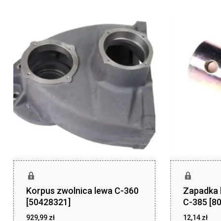
Korpus zwolnica lewa C-360
Zapadka 
[50428321]
C-385 [8
929,99
zł
12,14
zł