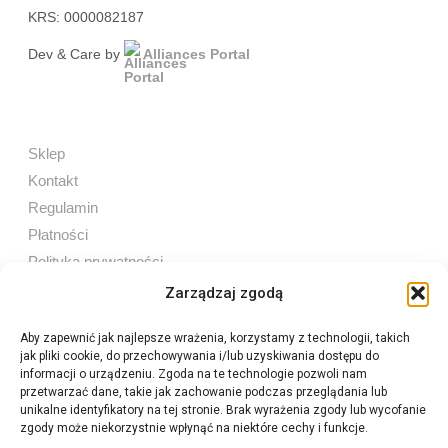
KRS: 0000082187
Dev & Care by
Alliances Portal
Sklep
Kontakt
Regulamin
Płatności
Polityka prywatności
Zarządzaj zgodą
Aby zapewnić jak najlepsze wrażenia, korzystamy z technologii, takich
jak pliki cookie, do przechowywania i/lub uzyskiwania dostępu do
Sprzedaż internetowa
informacji o urządzeniu. Zgoda na te technologie pozwoli nam
Tel:
605 603 753
przetwarzać dane, takie jak zachowanie podczas przeglądania lub
unikalne identyfikatory na tej stronie. Brak wyrażenia zgody lub wycofanie
zgody może niekorzystnie wpłynąć na niektóre cechy i funkcje.
Sprzedaż detaliczna