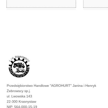
zł
zł
929,99
12,14
Przedsiębiorstwo Handlowe "AGROHURT" Janina i Henryk
Żebrowscy sp.j.
ul. Lwowska 143
22-300 Krasnystaw
NIP: 564-000-15-19