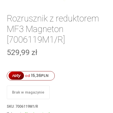
Rozrusznik z reduktorem
MF3 Magneton
[7006119M1/R]
529,99
zł
raty
15,36
PLN
od
Brak w magazynie
SKU:
7006119M1/R