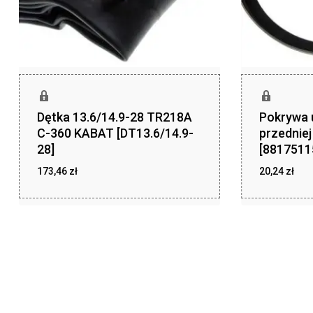
Dętka 13.6/14.9-28 TR218A
Pokrywa 
C-360 KABAT [DT13.6/14.9-
przednie
28]
[8817511
173,46
zł
20,24
zł
zł
zł
173,46
20,24