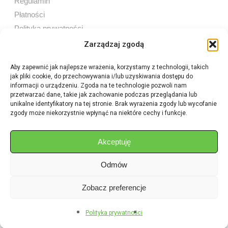
Regulamin
Płatności
Polityka prywatności
Zarządzaj zgodą
Aby zapewnić jak najlepsze wrażenia, korzystamy z technologii, takich
jak pliki cookie, do przechowywania i/lub uzyskiwania dostępu do
Sprzedaż internetowa
informacji o urządzeniu. Zgoda na te technologie pozwoli nam
Tel:
605 603 753
przetwarzać dane, takie jak zachowanie podczas przeglądania lub
unikalne identyfikatory na tej stronie. Brak wyrażenia zgody lub wycofanie
zgody może niekorzystnie wpłynąć na niektóre cechy i funkcje.
Sprzedaż detaliczna
Tel:
82 576 68 80
E-mail:
aukcje.agrohurt@gmail.com
Akceptuję
Odmów
Godziny działania sklepu
Pon–Pt: 8:00 – 16:00
Zobacz preferencje
Polityka prywatności