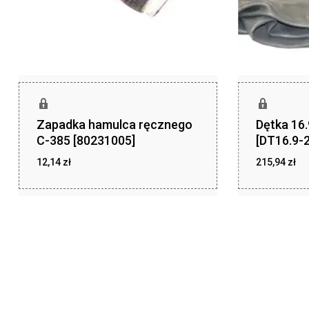
Zapadka hamulca ręcznego
Dętka 16
C-385 [80231005]
[DT16.9-2
12,14
zł
215,94
zł
zł
zł
12,14
215,94