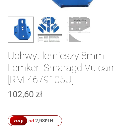
Uchwyt lemieszy 8mm
Lemken Smaragd Vulcan
[RM-4679105U]
102,60
zł
raty
2,98
PLN
od