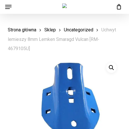
Menu
Skip
Menu
to
main
Strona główna
Sklep
Uncategorized
Uchwyt
content
lemieszy 8mm Lemken Smaragd Vulcan [RM-
4679105U]