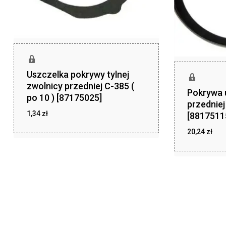
Uszczelka pokrywy tylnej
zwolnicy przedniej C-385 (
Pokrywa 
po 10 ) [87175025]
przednie
1,34
zł
[8817511
zł
1,34
20,24
zł
zł
20,24