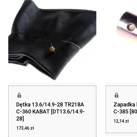
Dętka 13.6/14.9-28 TR218A
Zapadka 
C-360 KABAT [DT13.6/14.9-
C-385 [8
28]
12,14
zł
173,46
zł
zł
12,14
zł
173,46