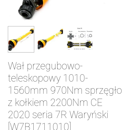
Wał przegubowo-
teleskopowy 1010-
1560mm 970Nm sprzęgło
z kołkiem 2200Nm CE
2020 seria 7R Waryński
[W7B1711010]