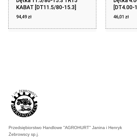
Dętka 11.5/80-15.3 TR15
Dętka 4.
KABAT [DT11.5/80-15.3]
[DT4.00-1
94,49
zł
46,01
zł
zł
zł
94,49
46,01
Przedsiębiorstwo Handlowe "AGROHURT" Janina i Henryk
Żebrowscy sp.j.