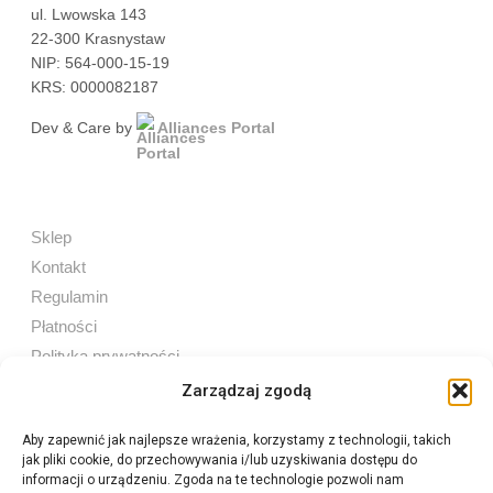
ul. Lwowska 143
22-300 Krasnystaw
NIP: 564-000-15-19
KRS: 0000082187
Dev & Care by
Alliances Portal
Sklep
Kontakt
Regulamin
Płatności
Polityka prywatności
Zarządzaj zgodą
Aby zapewnić jak najlepsze wrażenia, korzystamy z technologii, takich
jak pliki cookie, do przechowywania i/lub uzyskiwania dostępu do
Sprzedaż internetowa
informacji o urządzeniu. Zgoda na te technologie pozwoli nam
Tel:
605 603 753