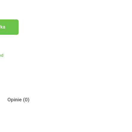
yka
ed
Opinie (0)