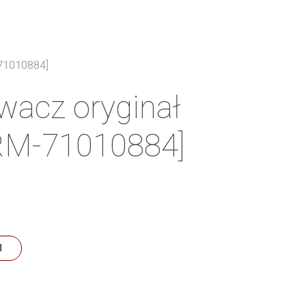
Menu
-71010884]
wacz oryginał
[RM-71010884]
N