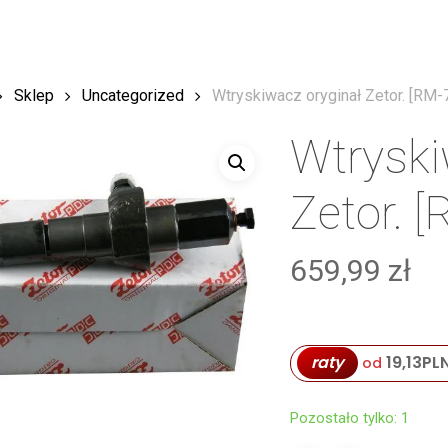
Sklep
Uncategorized
Wtryskiwacz oryginał Zetor. [RM
Wtryski
Zetor. 
659,99
zł
raty
19,13
PL
od
Pozostało tylko: 1