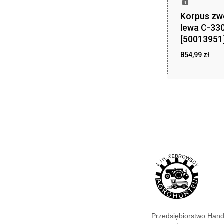
Korpus zw
lewa C-33
[50013951
854,99
zł
854
Przedsiębiorstwo Han