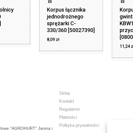
olnicy
Korpus łącznika
Korpu
0
jednodrożnego
gwin
]
sprężarki C-
KBW1
330/360 [50027390]
przy
zł
,99
[0800
8,09
zł
11,24
z
zł
8,09
Sklep
Kontakt
Regulamin
Płatności
Polityka prywatności
dlowe "AGROHURT" Janina i