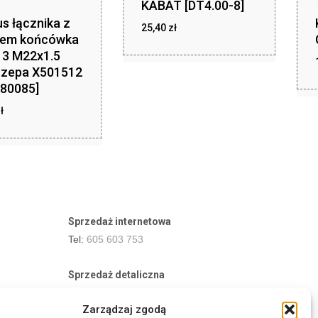
KABAT [DT4.00-8]
s łącznika z
zł
25,40
zł
25,40
tem końcówka
3 M22x1.5
czepa X501512
80085]
zł
ł
11,24
Sprzedaż internetowa
Tel:
605 603 753
Sprzedaż detaliczna
Tel:
82 576 68 80
Zarządzaj zgodą
E-mail:
aukcje.agrohurt@gmail.com