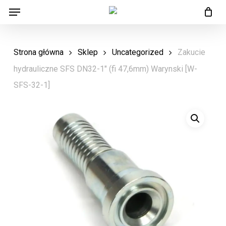
Menu
Skip
Menu
to
main
Strona główna
Sklep
Uncategorized
Zakucie
content
hydrauliczne SFS DN32-1″ (fi 47,6mm) Warynski [W-
SFS-32-1]