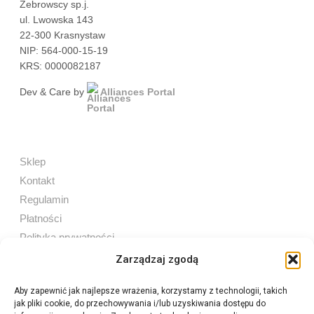
Żebrowscy sp.j.
ul. Lwowska 143
22-300 Krasnystaw
NIP: 564-000-15-19
KRS: 0000082187
Dev & Care by
Alliances Portal
Sklep
Kontakt
Regulamin
Płatności
Polityka prywatności
Zarządzaj zgodą
Aby zapewnić jak najlepsze wrażenia, korzystamy z technologii, takich
jak pliki cookie, do przechowywania i/lub uzyskiwania dostępu do
Sprzedaż internetowa