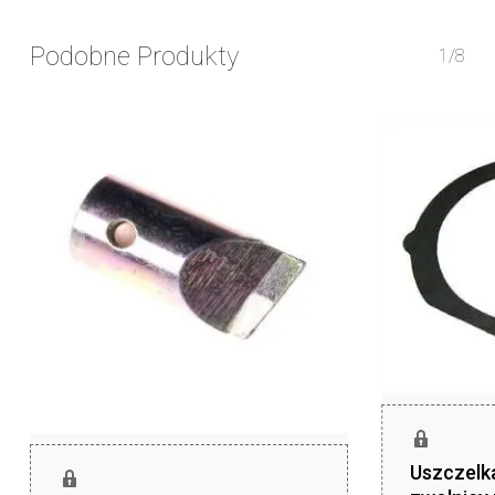
Podobne Produkty
1/8
Uszczelka