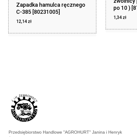
zwolnicy 
Zapadka hamulca ręcznego
po 10 ) [
C-385 [80231005]
1,34
zł
12,14
zł
zł
1,34
zł
12,14
Przedsiębiorstwo Handlowe "AGROHURT" Janina i Henryk