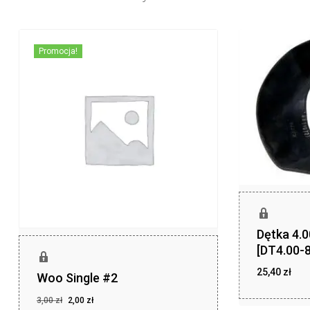
Promocja!
Dętka 4.
[DT4.00-8
25,40
zł
Woo Single #2
zł
25,40
Pierwotna
Aktualna
3,00
zł
2,00
zł