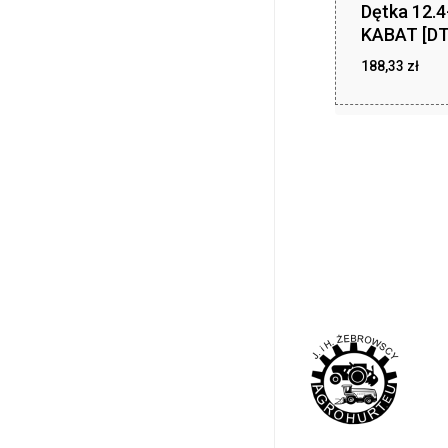
Dętka 12.
KABAT [DT
188,33
zł
188