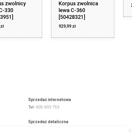
s zwolnicy
Korpus zwolnica
C-330
lewa C-360
3951]
[50428321]
zł
zł
9
zł
854,99
929,99
zł
929,99
Sprzedaż internetowa
Tel:
605 603 753
Sprzedaż detaliczna
Tel:
82 576 68 80