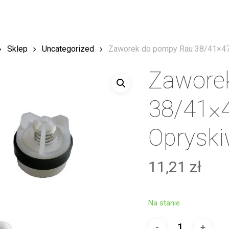
Sklep
Uncategorized
Zaworek do pompy Rau 38/41×4
Zawore
38/41×
Opryski
11,21
zł
Na stanie