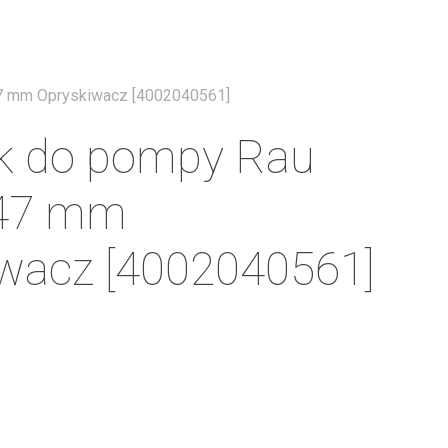
Menu
7 mm Opryskiwacz [4002040561]
k do pompy Rau
47 mm
wacz [4002040561]