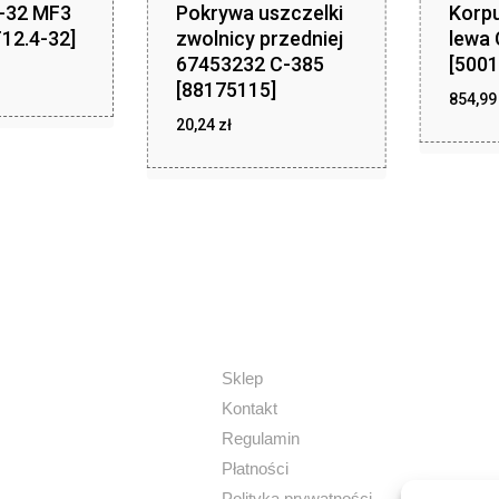
4-32 MF3
Pokrywa uszczelki
Korpu
12.4-32]
zwolnicy przedniej
lewa 
67453232 C-385
[5001
zł
,33
[88175115]
854,9
zł
20,24
zł
20,24
Sklep
Kontakt
Regulamin
Płatności
Polityka prywatności