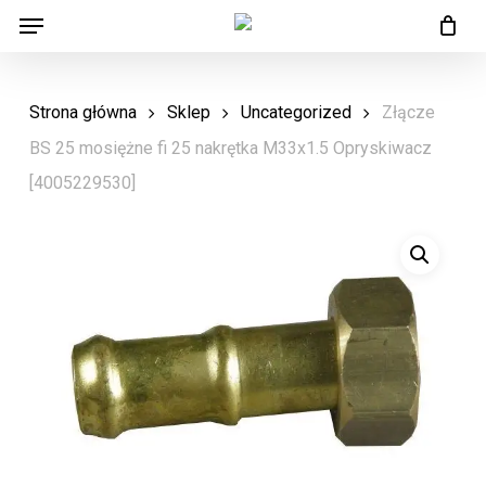
Menu
Skip
Menu
to
main
Strona główna
Sklep
Uncategorized
Złącze
content
BS 25 mosiężne fi 25 nakrętka M33x1.5 Opryskiwacz
[4005229530]