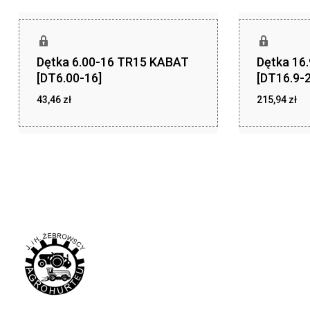
Dętka 6.00-16 TR15 KABAT
Dętka 16
[DT6.00-16]
[DT16.9-2
43,46
zł
215,94
zł
zł
zł
43,46
215,94