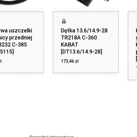
wa uszczelki
Dętka 13.6/14.9-28
icy przedniej
TR218A C-360
3232 C-385
KABAT
5115]
[DT13.6/14.9-28]
zł
zł
ł
20,24
173,46
zł
173,46