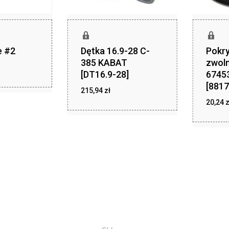
e #2
Dętka 16.9-28 C-
Pokry
385 KABAT
zwoln
otna
Aktualna
[DT16.9-28]
6745
cena
na
[8817
ła:
wynosi:
zł
215,94
zł
215,94
:
.
.
,00 zł.
20,24
z