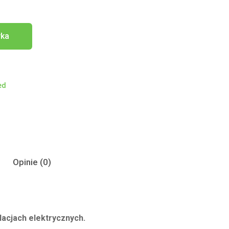
yka
ed
Opinie (0)
acjach elektrycznych.