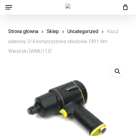
Menu
Skip
Menu
to
main
Strona główna
Sklep
Uncategorized
Klucz
content
udarowy 3/4 kompozytowa obudowa 1491 Nm
Waryński [WMU113]