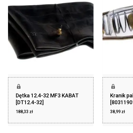
Dętka 12.4-32 MF3 KABAT
Kranik pa
[DT12.4-32]
[8031190
188,33
zł
38,99
zł
zł
zł
188,33
38,99